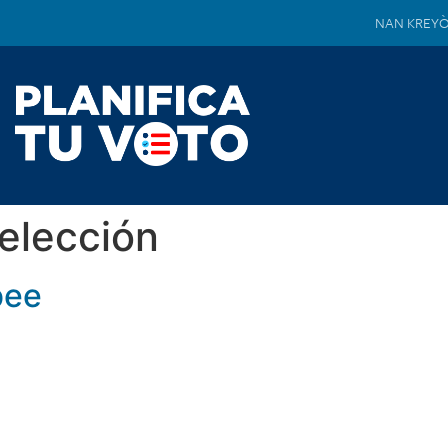
NAN KREY
 elección
bee