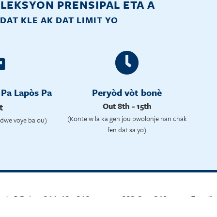
ELEKSYON PRENSIPAL ETA A
DAT KLE AK DAT LIMIT YO
 Pa Lapòs Pa
Peryòd vòt bonè
t
Out 8th - 15th
(Konte w la ka gen jou pwolonje nan chak
o dwe voye ba ou)
fen dat sa yo)
vote?
Rele 1-866-687-8683 oswa 1-888-839-8682 para Españo
is ID votè
lè w rele VoteR
id
ers nan 844-338-8743.