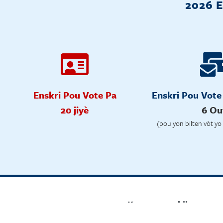
2026 
Enskri Pou Vote Pa
Enskri Pou Vote
20 jiyè
6 Ou
(pou yon bilten vòt y
Kesyon sou kijan pou 
Jwenn èd grat