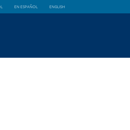
ÒL
EN ESPAÑOL
ENGLISH