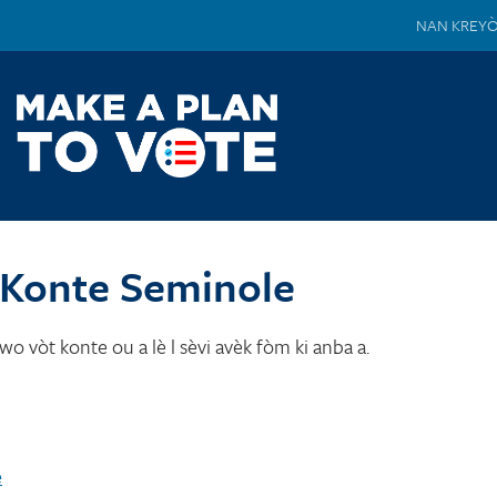
NAN KREY
Konte Seminole
o vòt konte ou a lè l sèvi avèk fòm ki anba a.