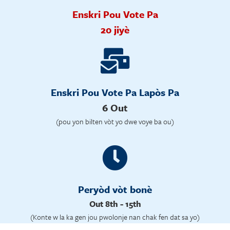
Enskri Pou Vote Pa
20 jiyè
Enskri Pou Vote Pa Lapòs Pa
6 Out
(pou yon bilten vòt yo dwe voye ba ou)
Peryòd vòt bonè
Out 8th - 15th
(Konte w la ka gen jou pwolonje nan chak fen dat sa yo)