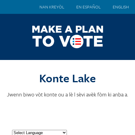
NAN KREYÒL
EN ESPAÑOL
ENGLISH
Konte Lake
Jwenn biwo vòt konte ou a lè l sèvi avèk fòm ki anba a.