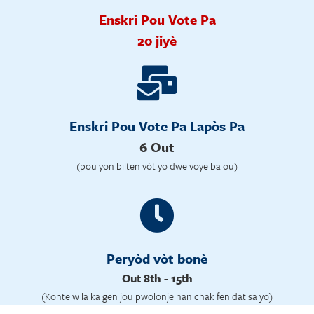
Enskri Pou Vote Pa
20 jiyè
Enskri Pou Vote Pa Lapòs Pa
6 Out
(pou yon bilten vòt yo dwe voye ba ou)
Peryòd vòt bonè
Out 8th - 15th
(Konte w la ka gen jou pwolonje nan chak fen dat sa yo)