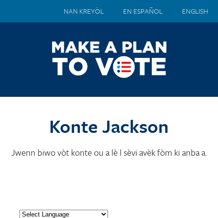
NAN KREYÒL
EN ESPAÑOL
ENGLISH
Konte Jackson
Jwenn biwo vòt konte ou a lè l sèvi avèk fòm ki anba a.